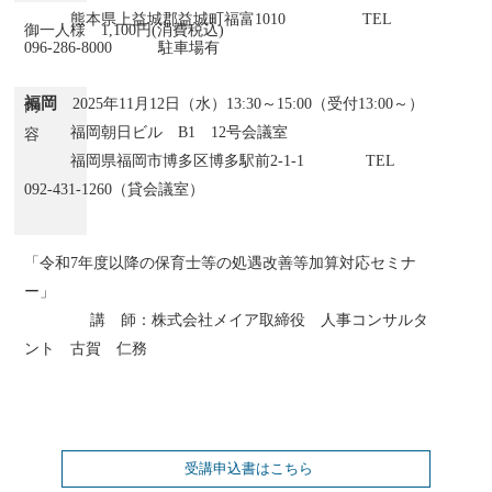
熊本県上益城郡益城町福富1010 TEL
御一人様 1,100円(消費税込)
096-286-8000 駐車場有
福岡
2025年11月12日（水）13:30～15:00（受付13:00～）
内
福岡朝日ビル B1 12号会議室
容
福岡県福岡市博多区博多駅前2-1-1 TEL
092-431-1260（貸会議室）
「令和7年度以降の保育士等の処遇改善等加算対応セミナ
ー」
講 師：株式会社メイア取締役 人事コンサルタ
ント 古賀 仁務
受講申込書はこちら